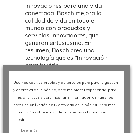
innovaciones para una vida
conectada. Bosch mejora la
calidad de vida en todo el
mundo con productos y
servicios innovadores, que
generan entusiasmo. En
resumen, Bosch crea una
tecnología que es “Innovación
para tu vida”.
TAGS Internet of Things –
Conectividad – Movilidad –
Usamos cookies propias y de terceros para para la gestión
Sostenibilidad – Innovación
y operativa de la página, para mejorar tu experiencia, para
El futuro de la movilidad
fines analíticos y para mostrarte información de nuestros
servicios en función de tu actividad en la página. Para más
información sobre el uso de cookies haz clic para ver
nuestra
Leer más