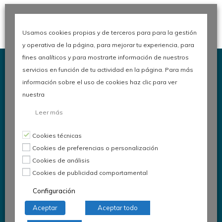
Usamos cookies propias y de terceros para para la gestión
y operativa de la página, para mejorar tu experiencia, para
fines analíticos y para mostrarte información de nuestros
servicios en función de tu actividad en la página. Para más
información sobre el uso de cookies haz clic para ver
nuestra
Congreso de Calidad en la
Leer más
Automoción
Cookies técnicas
Cookies de preferencias o personalización
Cookies de análisis
Organiza:
Asociación Española
Cookies de publicidad comportamental
para la Calidad
Configuración
Comité de Automoción
Aceptar
Aceptar todo