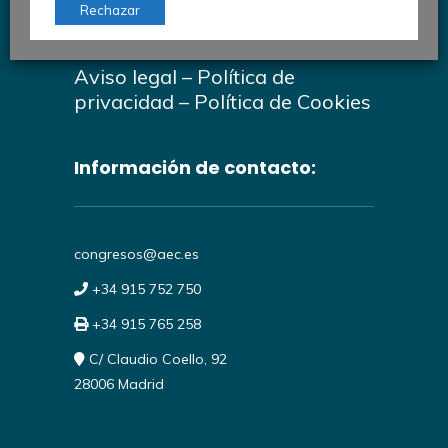
AEC © 2026
Rechazar
#30CongresoAutomociónAEC
Aviso legal
–
Política de
privacidad
–
Política de Cookies
Información de contacto:
congresos@aec.es
+34 915 752 750
+34 915 765 258
C/ Claudio Coello, 92
28006 Madrid