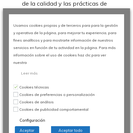
de la calidad y las prácticas de
gestión. Desde septiembre de
2019 es el director general de la
AEC.
Usamos cookies propias y de terceros para para la gestión
y operativa de la página, para mejorar tu experiencia, para
fines analíticos y para mostrarte información de nuestros
Web:
https://www.aec.es
servicios en función de tu actividad en la página. Para más
información sobre el uso de cookies haz clic para ver
nuestra
Leer más
Cookies técnicas
P
a
r
t
i
c
i
p
a
c
i
ó
n
Avelino Brito participa en:
Cookies de preferencias o personalización
Cookies de análisis
Cookies de publicidad comportamental
[qodef_timetable_list minimalistic=»yes»
Configuración
enable_border=»yes» skin=»»]
Aceptar
Aceptar todo
[qodef_timetable_list_item title=»Entrevista»