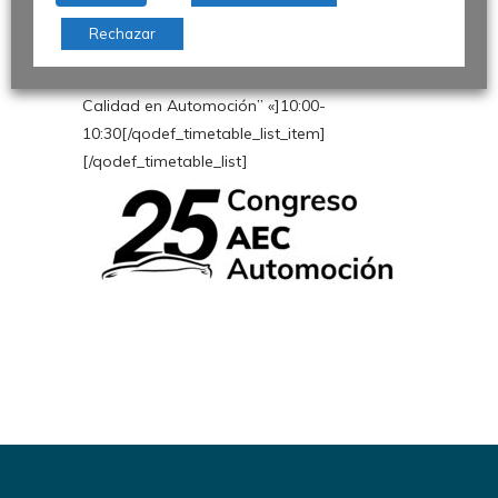
link=»/actividades/retrospectiva-congreso-
Rechazar
de-calidad-en-la-automocion/»
link_text=»“Retrospectiva Congreso de
Calidad en Automoción” «]10:00-
10:30[/qodef_timetable_list_item]
[/qodef_timetable_list]