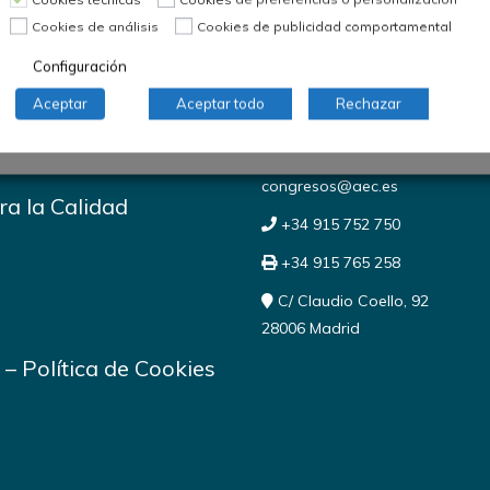
Cookies de análisis
Cookies de publicidad comportamental
Configuración
oción
Información de conta
Aceptar
Aceptar todo
Rechazar
congresos@aec.es
a la Calidad
+34 915 752 750
+34 915 765 258
C/ Claudio Coello, 92
28006 Madrid
–
Política de Cookies