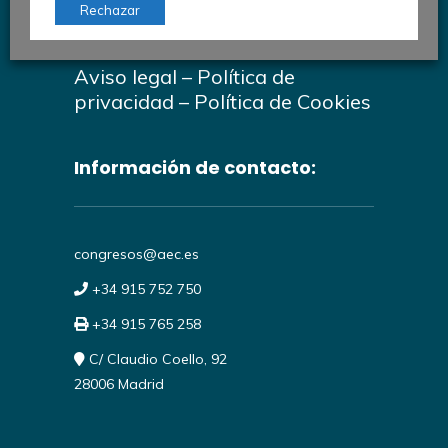
AEC © 2026
Rechazar
#30CongresoAutomociónAEC
Aviso legal
–
Política de
privacidad
–
Política de Cookies
Información de contacto:
congresos@aec.es
+34 915 752 750
+34 915 765 258
C/ Claudio Coello, 92
28006 Madrid