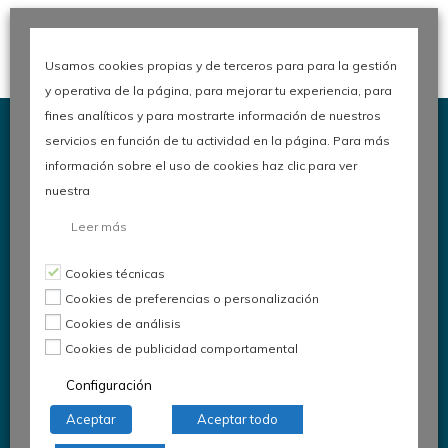
Usamos cookies propias y de terceros para para la gestión
y operativa de la página, para mejorar tu experiencia, para
fines analíticos y para mostrarte información de nuestros
servicios en función de tu actividad en la página. Para más
información sobre el uso de cookies haz clic para ver
nuestra
Congreso de Calidad en la
Leer más
Automoción
Cookies técnicas
Cookies de preferencias o personalización
Cookies de análisis
Organiza:
Asociación Española
Cookies de publicidad comportamental
para la Calidad
Configuración
Comité de Automoción
Aceptar
Aceptar todo