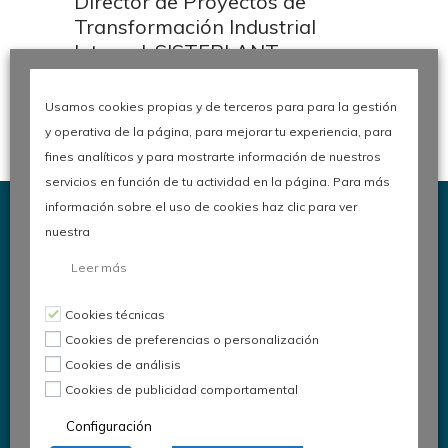
Director de Proyectos de
Transformación Industrial
Integral, SISTEPLANT
Usamos cookies propias y de terceros para para la gestión
y operativa de la página, para mejorar tu experiencia, para
fines analíticos y para mostrarte información de nuestros
servicios en función de tu actividad en la página. Para más
información sobre el uso de cookies haz clic para ver
nuestra
Leer más
Congreso de Calidad en la
Cookies técnicas
Automoción
Cookies de preferencias o personalización
Cookies de análisis
Cookies de publicidad comportamental
Configuración
Organiza:
Asociación Española