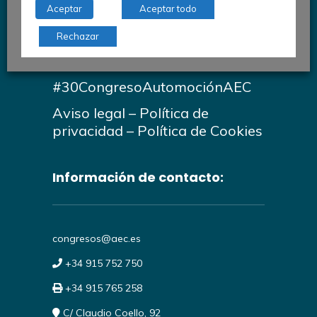
para la Calidad
Aceptar
Aceptar todo
Comité de Automoción
Rechazar
AEC © 2026
#30CongresoAutomociónAEC
Aviso legal
–
Política de
privacidad
–
Política de Cookies
Información de contacto:
congresos@aec.es
+34 915 752 750
+34 915 765 258
C/ Claudio Coello, 92