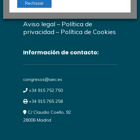
AEC © 2026
Rechazar
#30CongresoAutomociónAEC
Aviso legal
–
Política de
privacidad
–
Política de Cookies
Información de contacto:
congresos@aec.es
+34 915 752 750
+34 915 765 258
C/ Claudio Coello, 92
28006 Madrid