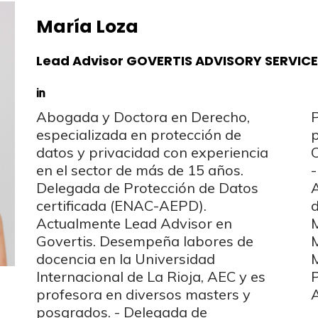
María Loza
Lead Advisor GOVERTIS ADVISORY SERVICES
Abogada y Doctora en Derecho,
Protección de Datos, certificada
especializada en protección de
por el Centro de Registro y
datos y privacidad con experiencia
Certificación de Personas de la AEC
en el sector de más de 15 años.
- Auditor entornos tecnológicos
Delegada de Protección de Datos
AULETEC - Miembro de la Sección
certificada (ENAC-AEPD).
de Derecho de las TIC del ICAB -
Actualmente Lead Advisor en
Miembro fundador ENATIC -
Govertis. Desempeña labores de
Miembro APEP - Miembro DENAE -
docencia en la Universidad
Miembro Asociación Española de
Internacional de La Rioja, AEC y es
Peritos Judiciales, Mediadores y
profesora en diversos masters y
A
posgrados. - Delegada de