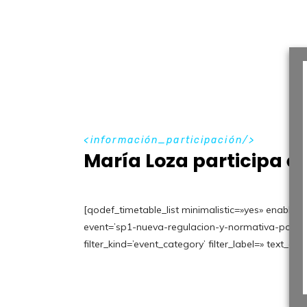
i
n
f
o
r
m
a
c
i
ó
n
_
p
a
r
t
i
c
i
p
a
c
i
ó
n
María Loza participa en
[qodef_timetable_list minimalistic=»yes» enable_b
event=’sp1-nueva-regulacion-y-normativa-post-cov
filter_kind=’event_category’ filter_label=» text_ali