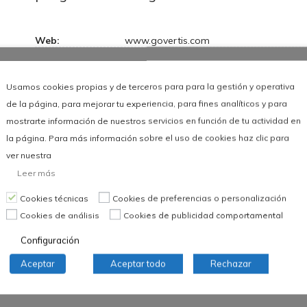
Web:
www.govertis.com
Usamos cookies propias y de terceros para para la gestión y operativa
de la página, para mejorar tu experiencia, para fines analíticos y para
mostrarte información de nuestros servicios en función de tu actividad en
la página. Para más información sobre el uso de cookies haz clic para
:
ver nuestra
Leer más
Cookies técnicas
Cookies de preferencias o personalización
order=»yes» skin=»»][qodef_timetable_list_item][tt_timetable
Cookies de análisis
Cookies de publicidad comportamental
id-19′ columns=’saturday’ measure=’0.5′ filter_style=’tabs’
Configuración
gn=’left’][/qodef_timetable_list_item][/qodef_timetable_list]
Aceptar
Aceptar todo
Rechazar