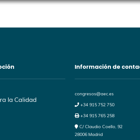
oción
Información de conta
congresos@aec.es
a la Calidad
+34 915 752 750
+34 915 765 258
C/ Claudio Coello, 92
28006 Madrid