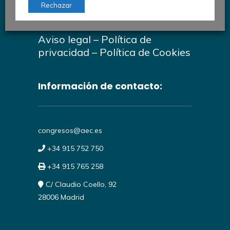
AEC © 2026
Rechazar
#30CongresoAutomociónAEC
Aviso legal
–
Política de
privacidad
–
Política de Cookies
Información de contacto:
congresos@aec.es
+34 915 752 750
+34 915 765 258
C/ Claudio Coello, 92
28006 Madrid