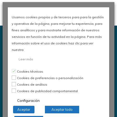
Usamos cookies propias y de terceros para para la gestión
y operativa de la página, para mejorar tu experiencia, para
fines analíticos y para mostrarte información de nuestros
servicios en función de tu actividad en la página. Para más
información sobre el uso de cookies haz clic para ver
nuestra
Congreso de Calidad en la
Leer más
Automoción
Cookies técnicas
Cookies de preferencias o personalización
Cookies de análisis
Organiza:
Asociación Española
Cookies de publicidad comportamental
para la Calidad
Configuración
Comité de Automoción
Aceptar
Aceptar todo