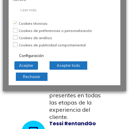
posicionando a Tessi
en el Top 15 de los
Leer más
operadores europeos
de la Relación con el
Cookies técnicas
Cliente. Ahora
Cookies de preferencias o personalización
contamos con 20
Cookies de análisis
centros de llamadas
Cookies de publicidad comportamental
multicanal en
Configuración
Francia, Europa y
offshore, y con esta
Aceptar
Aceptar todo
adquisición
Rechazar
confirmamos nuestro
objetivo de estar
presentes en todas
las etapas de la
experiencia del
cliente.
Tessi RentandGo