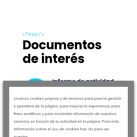
T
e
s
s
i
Documentos
de interés
Informe de actividad
2019
Usamos cookies propias y de terceros para para la gestión
El 2019 fue un año
y operativa de la página, para mejorar tu experiencia, para
intenso para nuestro
fines analíticos y para mostrarte información de nuestros
Grupo, y terminó con
servicios en función de tu actividad en la página. Para más
la adquisición de
información sobre el uso de cookies haz clic para ver
ADM Value,
nuestra