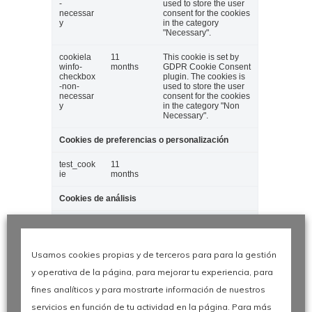
-
used to store the user
necessar
consent for the cookies
y
in the category
"Necessary".
cookiela
11
This cookie is set by
winfo-
months
GDPR Cookie Consent
checkbox
plugin. The cookies is
-non-
used to store the user
necessar
consent for the cookies
y
in the category "Non
Necessary".
Cookies de preferencias o personalización
test_cook
11
ie
months
Cookies de análisis
_gat_UA-
1 minute
No description
1701356-
12
Usamos cookies propias y de terceros para para la gestión
_ga
2 years
This cookie is installed
y operativa de la página, para mejorar tu experiencia, para
by Google Analytics.
The cookie is used to
fines analíticos y para mostrarte información de nuestros
calculate visitor,
session, campaign
servicios en función de tu actividad en la página. Para más