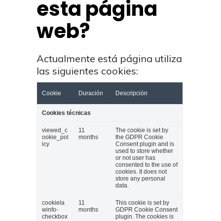
esta página
web?
Actualmente está página utiliza
las siguientes cookies:
Cookie
Duración
Descripción
Cookies técnicas
viewed_c
11
The cookie is set by
ookie_pol
months
the GDPR Cookie
icy
Consent plugin and is
used to store whether
or not user has
consented to the use of
cookies. It does not
store any personal
data.
cookiela
11
This cookie is set by
winfo-
months
GDPR Cookie Consent
checkbox
plugin. The cookies is