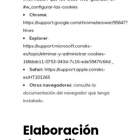
#w_configurar-las-cookies
Chrome
:
https://support.google.com/chrome/answer/95647?
hl=es
Explorer
:
https://support.microsoft.com/es-
es/topic/eliminar-y-administrar-cookies-
168dab11-0753-043d-7c16-ede5947fc64d
Safari
:
https://support.apple.com/es-
es/HT201265
Otros navegadores
: consulte la
documentación del navegador que tenga
instalado.
Elaboración