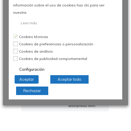
data and keep track of
información sobre el uso de cookies haz clic para ver
site usage for the site's
analytics report. The
nuestra
cookies store
information
anonymously and
Leer más
assign a randomly
generated number to
identify unique visitors.
Cookies técnicas
Cookies de preferencias o personalización
_gid
1 day
This cookie is installed
by Google Analytics.
Cookies de análisis
The cookie is used to
store information of
Cookies de publicidad comportamental
how visitors use a
website and helps in
Configuración
creating an analytics
report of how the
wbsite is doing. The
Aceptar
Aceptar todo
data collected
including the number
visitors, the source
Rechazar
where they have come
from, and the pages
viisted in an
anonymous form.