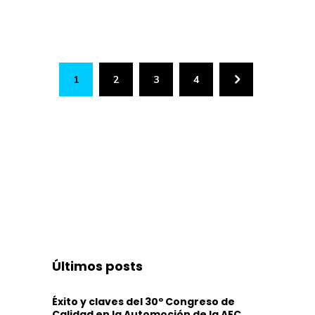
1
2
3
4
Últimos posts
Éxito y claves del 30º Congreso de
Calidad en la Automoción de la AEC