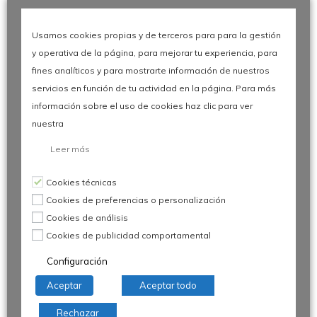
Usamos cookies propias y de terceros para para la gestión
y operativa de la página, para mejorar tu experiencia, para
fines analíticos y para mostrarte información de nuestros
servicios en función de tu actividad en la página. Para más
información sobre el uso de cookies haz clic para ver
<
30 Congreso Calidad Automoción
/>
nuestra
Reto Académico | Digitalización
Leer más
La Universidad Europea de
Madrid aborda el reto de la
Cookies técnicas
Digitalización en el 30º
Cookies de preferencias o personalización
Congreso de Calidad en la
Cookies de análisis
Automoción, proponiendo una
Cookies de publicidad comportamental
solución basada en Microsoft
Configuración
365 para mejorar la
Aceptar
Aceptar todo
trazabilidad, el control
documental y la eficiencia en
Rechazar