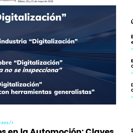
<
<
<
esos
/>
sos en la Automoción: Claves