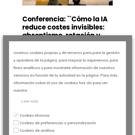
Conferencia: ``Cómo la IA
reduce costes invisibles:
absentismo, rotación y
vacantes``
Usamos cookies propias y de terceros para para la gestión
El cierre de la sesión combinó la
y operativa de la página, para mejorar tu experiencia, para
gestión de los recursos
fines analíticos y para mostrarte información de nuestros
humanos con la innovación
servicios en función de tu actividad en la página. Para más
tecnológica de vanguardia.
información sobre el uso de cookies haz clic para ver
Jaume Dulsat
, Country Leader
nuestra
Spain en EUROFIRMS GROUP,
ofreció la conferencia titulada
Leer más
«Cómo la IA reduce costes
invisibles: absentismo, rotación
Cookies técnicas
y vacantes»
, detallando
Cookies de preferencias o personalización
herramientas y estrategias
Cookies de análisis