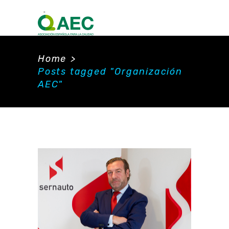
Home
>
Posts tagged "Organización
AEC"