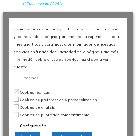
<27 de mayo de 2026/>
El factor humano en el sector
automoción: Claves del 30º Congreso
de Calidad
Usamos cookies propias y de terceros para para la gestión
<27 de mayo de 2026/>
y operativa de la página, para mejorar tu experiencia, para
fines analíticos y para mostrarte información de nuestros
Digitalización y Procesos en la
Automoción: Claves del 30º Congreso
servicios en función de tu actividad en la página. Para más
de Calidad
información sobre el uso de cookies haz clic para ver
<27 de mayo de 2026/>
nuestra
Leer más
Cookies técnicas
Siguenos
Cookies de preferencias o personalización
Cookies de análisis
Cookies de publicidad comportamental
Configuración