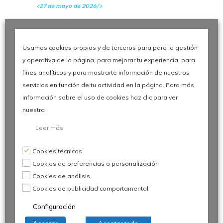
<27 de mayo de 2026/>
El factor humano en el sector
automoción: Claves del 30º Congreso
de Calidad
Usamos cookies propias y de terceros para para la gestión
<27 de mayo de 2026/>
y operativa de la página, para mejorar tu experiencia, para
fines analíticos y para mostrarte información de nuestros
Digitalización y Procesos en la
Automoción: Claves del 30º Congreso
servicios en función de tu actividad en la página. Para más
de Calidad
información sobre el uso de cookies haz clic para ver
<27 de mayo de 2026/>
nuestra
Leer más
Cookies técnicas
Siguenos
Cookies de preferencias o personalización
Cookies de análisis
Cookies de publicidad comportamental
Configuración