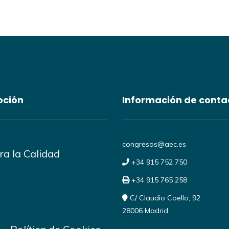
oción
Información de conta
congresos@aec.es
a la Calidad
+34 915 752 750
+34 915 765 258
C/ Claudio Coello, 92
28006 Madrid