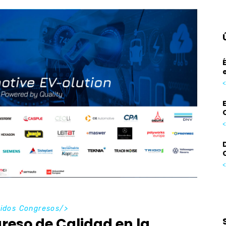
<
<
<
idos Congresos
/>
reso de Calidad en la