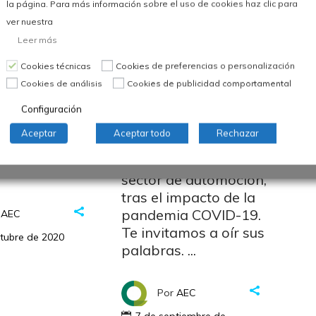
la página. Para más información sobre el uso de cookies haz clic para
José Portilla, Director
ver nuestra
e la Sesión
General de
Leer más
 del 25
SERNAUTO, nos
o de Calidad
Cookies técnicas
Cookies de preferencias o personalización
acompañará en el
utomoción
Cookies de análisis
Cookies de publicidad comportamental
Congreso, junto con
o el 22 de
ANFAC, FACONAUTO
Configuración
de 2020 en el
y GANVAM, para
elebraba el 25
Aceptar
Aceptar todo
Rechazar
debatir y compartir la
rio del
transformación del
so
sector de automoción,
tras el impacto de la
pandemia COVID-19.
AEC
Te invitamos a oír sus
tubre de 2020
palabras.
Por
AEC