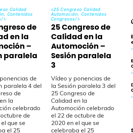
eso Calidad
<
25 Congreso Calidad
ón
,
Contenidos
Automoción
,
Contenidos
s
/>
Congresos
/>
ngreso de
25 Congreso de
ad en la
Calidad en la
oción –
Automoción –
<
n paralela
Sesión paralela
3
<
 ponencias de
Vídeo y ponencias de
n paralela 4 del
la Sesión paralela 3 del
reso de
25 Congreso de
<
en la
Calidad en la
ión celebrado
Automoción celebrado
 octubre de
el 22 de octubre de
el que se
2020 en el que se
ba el 25
celebraba el 25