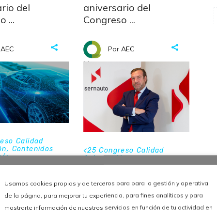
rio del
aniversario del
so
Congreso
AEC
Por
AEC
tubre de 2020
30 de octubre de 2020
eso Calidad
ón
,
Contenidos
<
25 Congreso Calidad
s
/>
Automoción
,
ngreso de
Testimoniales
/>
José Portilla
ad en la
Usamos cookies propias y de terceros para para la gestión y operativa
Director General
de la página, para mejorar tu experiencia, para fines analíticos y para
oción –
de SERNAUTO
mostrarte información de nuestros servicios en función de tu actividad en
n plenaria