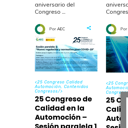
aniversario del
aniversa
Congreso
Congre
Por
AEC
Por
14 de enero de 2022
30 de oc
<
25 Congreso Calidad
<
25 Congr
Automoción
,
Contenidos
Automoci
Congresos
/>
Congreso
25 Congreso de
25 Co
Calidad en la
Calid
Automoción –
Autom
Sesión paralela 1
Sesió