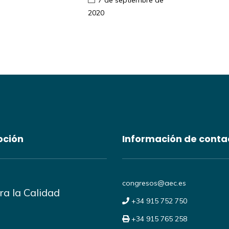
7 de septiembre de
2020
oción
Información de conta
congresos@aec.es
a la Calidad
+34 915 752 750
+34 915 765 258