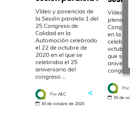
Vídeo y ponencias de
Vídeos d
la Sesión paralela 1 del
plenaria
25 Congreso de
Congres
Calidad en la
en la A
Automoción celebrado
celebrad
el 22 de octubre de
octubre 
2020 en el que se
que se c
celebraba el 25
aniversa
aniversario del
congre
congreso
Por
Por
AEC
30 de oc
30 de octubre de 2020