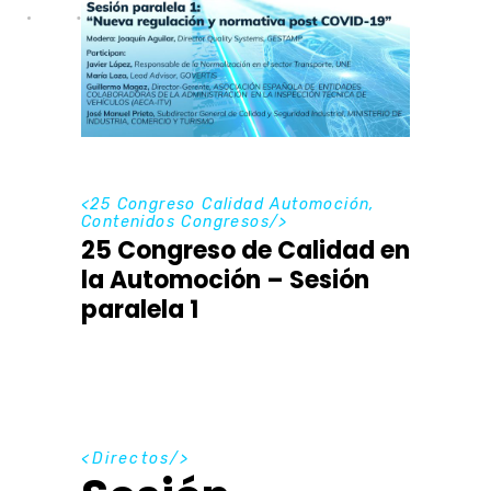
<
25 Congreso Calidad Automoción
,
Contenidos Congresos
/>
25 Congreso de Calidad en
la Automoción – Sesión
paralela 1
D
i
r
e
c
t
o
s