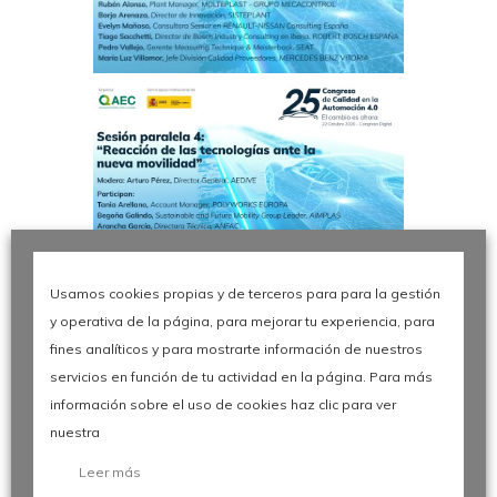
Usamos cookies propias y de terceros para para la gestión
y operativa de la página, para mejorar tu experiencia, para
fines analíticos y para mostrarte información de nuestros
servicios en función de tu actividad en la página. Para más
información sobre el uso de cookies haz clic para ver
nuestra
Leer más
O
t
r
o
s
_
v
í
d
e
o
s