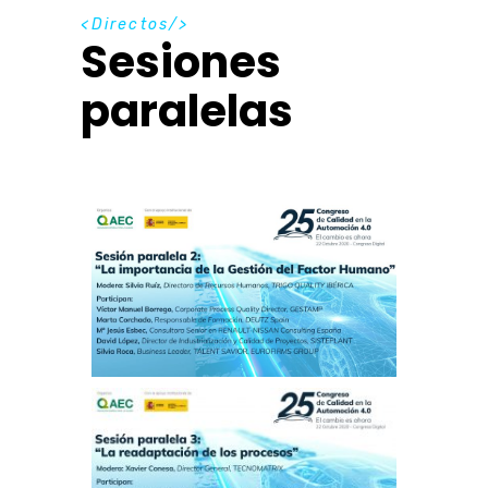
D
i
r
e
c
t
o
s
Sesiones
paralelas