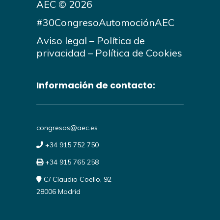
AEC © 2026
#30CongresoAutomociónAEC
Aviso legal
–
Política de
privacidad
–
Política de Cookies
Información de contacto:
congresos@aec.es
+34 915 752 750
+34 915 765 258
C/ Claudio Coello, 92
28006 Madrid