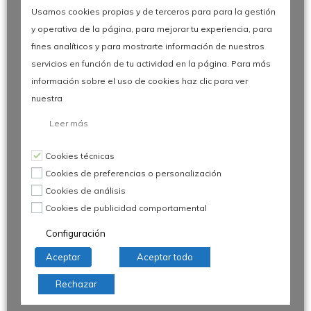
Usamos cookies propias y de terceros para para la gestión
ASENTA MANAGEMENTS
y operativa de la página, para mejorar tu experiencia, para
CONSULTANTS
fines analíticos y para mostrarte información de nuestros
Joan Viladrosa Manager SQA &
servicios en función de tu actividad en la página. Para más
APQP LEAR CORPORATION
información sobre el uso de cookies haz clic para ver
Día 2 de octubre: Visitas a las
nuestra
instalaciones de GRUPO ANTOLÍN, BENTELER
AUTOMOTIVE y BRIDGESTONE HISPANIA
Leer más
Cookies técnicas
Cookies de preferencias o personalización
Cookies de análisis
Cookies de publicidad comportamental
Configuración
Aceptar
Aceptar todo
Rechazar