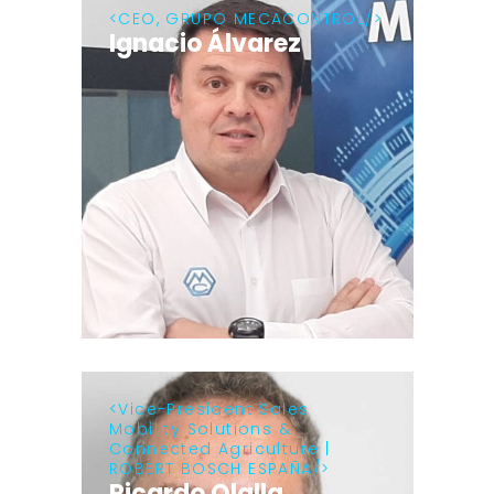
CEO, GRUPO MECACONTROL
Ignacio Álvarez
Vice-President Sales
Mobility Solutions &
Connected Agriculture |
ROBERT BOSCH ESPAÑA
Ricardo Olalla