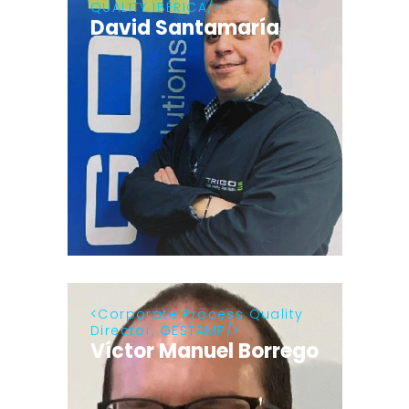
QUALITY IBÉRICA
David Santamaría
Corporate Process Quality
Director, GESTAMP
Víctor Manuel Borrego