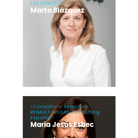
FACONAUTO
Marta Blázquez
Consultora Senior en
RENAULT-NISSAN Consulting
España
Maria Jesús Esbec