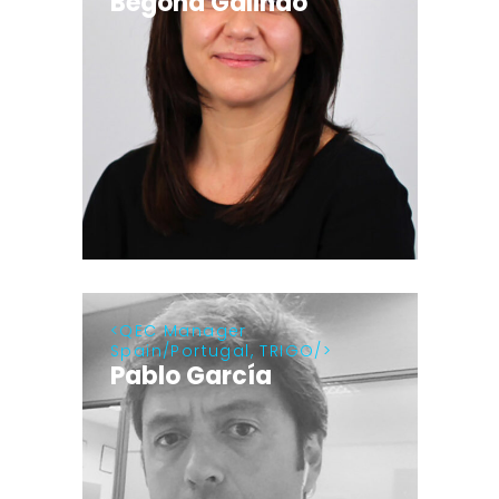
Begoña Galindo
QEC Manager
Spain/Portugal, TRIGO
Pablo García