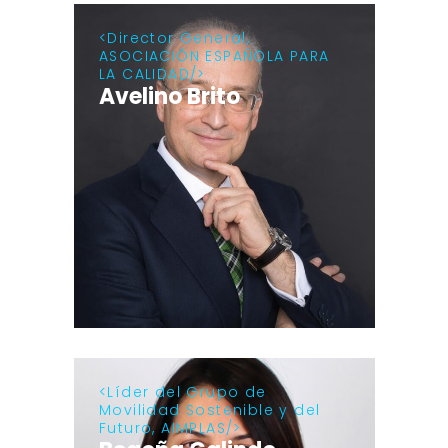
Director General,
ASOCIACIÓN ESPAÑOLA PARA
LA CALIDAD
Avelino Brito
Líder del Grupo de
Movilidad Sostenible y del
Futuro, AIMPLAS