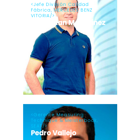
Jefe División Calidad
Fábrica, MERCEDES BENZ
VITORIA
José Juan Marquínez
Gerente Measuring
Technique & Meisterbock,
SEAT
Pedro Vallejo