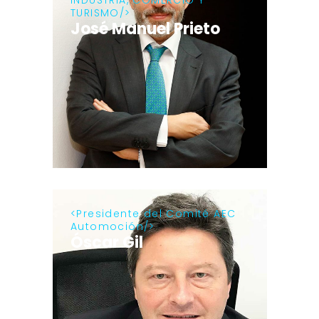
INDUSTRIA, COMERCIO Y
TURISMO
José Manuel Prieto
Presidente del Comité AEC
Automoción
Óscar Gil