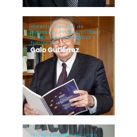
Director General de
Industria y PYME, MINISTERIO
DE INDUSTRIA, COMERCIO Y
TURISMO
Galo Gutiérrez
Vicepresidenta ejecutiva,